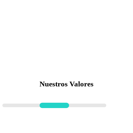
Ser una empresa reconocida en el sector salud
por contar con productos de alta calidad y
tener la mejor atención personalizada a través
de nuestra plataforma digital de ventas B2B y
B2C del sector salud.
Nuestros Valores