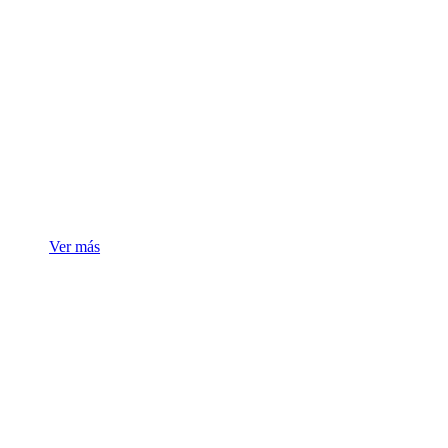
Equipos
Biomédicos
Ver más