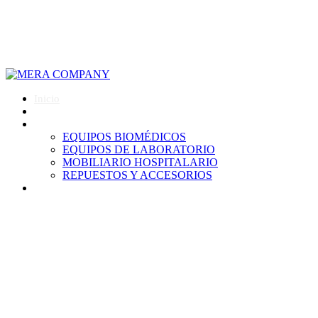
928 714 332
ventas@mera.com.pe
Inicio
Nosotros
Productos
EQUIPOS BIOMÉDICOS
EQUIPOS DE LABORATORIO
MOBILIARIO HOSPITALARIO
REPUESTOS Y ACCESORIOS
Contáctanos