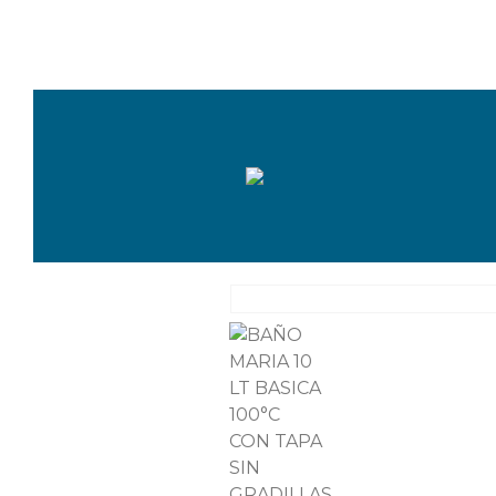
928 714 332
ventas@mera.com