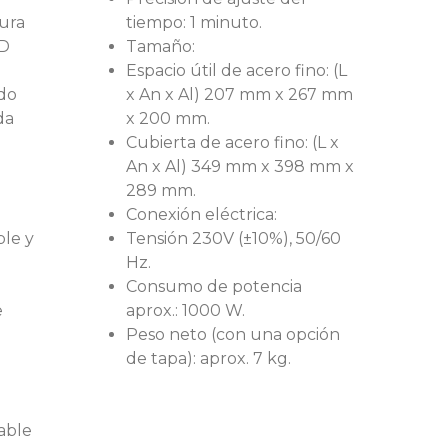
ura
tiempo: 1 minuto.
ID
Tamaño:
Espacio útil de acero fino: (L
ado
x An x Al) 207 mm x 267 mm
da
x 200 mm.
Cubierta de acero fino: (L x
An x Al) 349 mm x 398 mm x
289 mm.
Conexión eléctrica:
le y
Tensión 230V (±10%), 50/60
Hz.
Consumo de potencia
e
aprox.: 1000 W.
Peso neto (con una opción
de tapa): aprox. 7 kg.
able