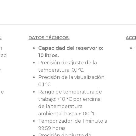
:
DATOS TÉCNICOS:
ACC
n
Capacidad del reservorio:
dad
10 litros.
Precisión de ajuste de la
n
temperatura: 0,1°C.
Precisión de la visualización:
0,1 ºC
ue
Rango de temperatura de
trabajo: +10 °C por encima
de la temperatura
ambiental hasta +100 °C.
Temporizador: de 1 minuto a
99:59 horas
Precisión de ajuste del