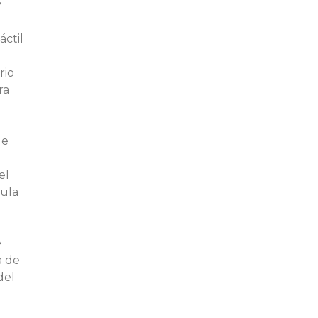
y
áctil
rio
ra
de
el
ula
e
a de
del