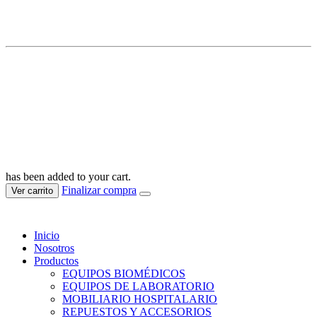
MERA COMPANY IMPORT SAC
RUC: 20610653333
© Mera Todos los derechos reservados 2025
has been added to your cart.
Finalizar compra
Ver carrito
Inicio
Nosotros
Productos
EQUIPOS BIOMÉDICOS
EQUIPOS DE LABORATORIO
MOBILIARIO HOSPITALARIO
REPUESTOS Y ACCESORIOS