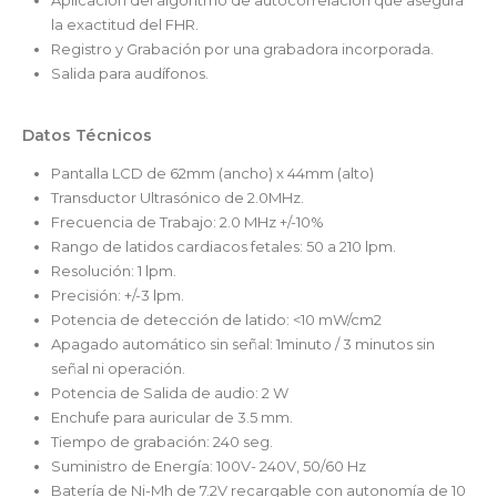
la exactitud del FHR.
Registro y Grabación por una grabadora incorporada.
Salida para audífonos.
Datos Técnicos
Pantalla LCD de 62mm (ancho) x 44mm (alto)
Transductor Ultrasónico de 2.0MHz.
Frecuencia de Trabajo: 2.0 MHz +/-10%
Rango de latidos cardiacos fetales: 50 a 210 lpm.
Resolución: 1 lpm.
Precisión: +/-3 lpm.
Potencia de detección de latido: <10 mW/cm2
Apagado automático sin señal: 1minuto / 3 minutos sin
señal ni operación.
Potencia de Salida de audio: 2 W
Enchufe para auricular de 3.5 mm.
Tiempo de grabación: 240 seg.
Suministro de Energía: 100V- 240V, 50/60 Hz
Batería de Ni-Mh de 7.2V recargable con autonomía de 10