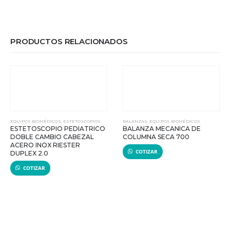
PRODUCTOS RELACIONADOS
EQUIPOS BIOMÉDICOS
,
ESTETOSCOPIOS
BALANZAS
,
EQUIPOS BIOMÉDICOS
ESTETOSCOPIO PEDIATRICO
BALANZA MECANICA DE
DOBLE CAMBIO CABEZAL
COLUMNA SECA 700
ACERO INOX RIESTER
COTIZAR
DUPLEX 2.0
COTIZAR