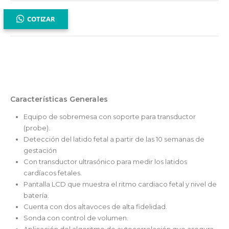
COTIZAR
Características Generales
Equipo de sobremesa con soporte para transductor
(probe).
Detección del latido fetal a partir de las 10 semanas de
gestación
Con transductor ultrasónico para medir los latidos
cardíacos fetales.
Pantalla LCD que muestra el ritmo cardiaco fetal y nivel de
batería.
Cuenta con dos altavoces de alta fidelidad.
Sonda con control de volumen.
Aplicación del algoritmo de autocorrelación que asegura