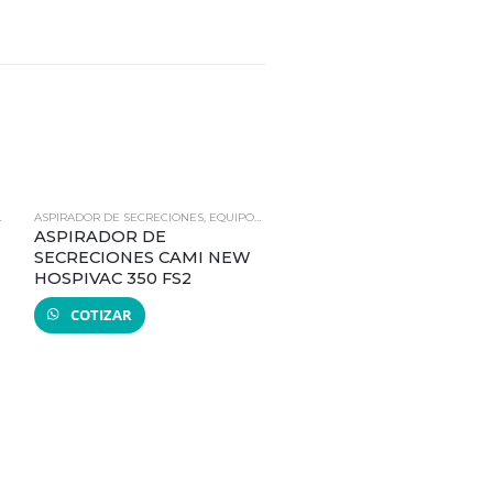
,
REPUESTOS Y ACCESORIOS
ASPIRADOR DE SECRECIONES
,
EQUIPOS BIOMÉDICOS
ASPIRADOR DE
SECRECIONES CAMI NEW
HOSPIVAC 350 FS2
COTIZAR
DESFIBRILADORES
,
EQUIPOS BIOMÉ
PARCHE DESECHABLE
ADULTO PARA
DESFIBRILADOR CU
MEDICAL SERIE ER/HD
FIAB
COTIZAR