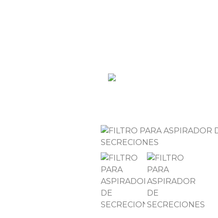
928 714 332
ventas@mera.com