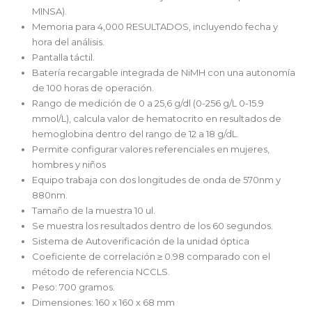
MINSA).
Memoria para 4,000 RESULTADOS, incluyendo fecha y
hora del análisis.
Pantalla táctil.
Batería recargable integrada de NiMH con una autonomía
de 100 horas de operación.
Rango de medición de 0 a 25,6 g/dl (0-256 g/L 0-15.9
mmol/L), calcula valor de hematocrito en resultados de
hemoglobina dentro del rango de 12 a 18 g/dL.
Permite configurar valores referenciales en mujeres,
hombres y niños
Equipo trabaja con dos longitudes de onda de 570nm y
880nm.
Tamaño de la muestra 10 ul.
Se muestra los resultados dentro de los 60 segundos.
Sistema de Autoverificación de la unidad óptica
Coeficiente de correlación ≥ 0.98 comparado con el
método de referencia NCCLS.
Peso: 700 gramos.
Dimensiones: 160 x 160 x 68 mm