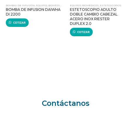
BOMBAS DE INFUSIÓN
,
EQUIPOS BIOMÉDICOS
EQUIPOS BIOMÉDICOS
,
ESTETOSCOPIOS
BOMBA DE INFUSION DAIWHA
ESTETOSCOPIO ADULTO
DI 2200
DOBLE CAMBIO CABEZAL
ACERO INOX RIESTER
COTIZAR
DUPLEX 2.0
COTIZAR
Contáctanos