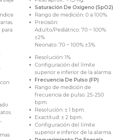
Saturación De Oxígeno (SpO2)
índice
Rango de medición: 0 a 100%.
arras.
Precisión:
 para
Adulto/Pediátrico: 70 ~ 100%
±2%
Neonato: 70 ~ 100% ±3%
.
Resolución: 1%
Configuración del límite
.
superior e inferior de la alarma.
Frecuencia De Pulso (FP)
 con
Rango de medición de
frecuencia de pulso: 25-250
bpm.
zado
Resolución: ± 1 bpm.
datos.
Exactitud: ± 2 bpm.
,
Configuración del límite
superior e inferior de la alarma.
emas
Requerimiento De Energía