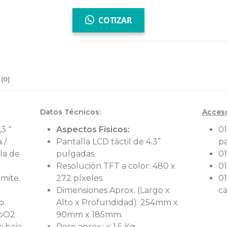
COTIZAR
(0)
Datos Técnicos
:
Acceso
,3 “
Aspectos Físicos:
0
 /
Pantalla LCD táctil de 4.3”
pa
bla de
pulgadas.
0
Resolución TFT a color: 480 x
01
ímite
272 píxeles.
01
Dimensiones Aprox. (Largo x
ca
o.
Alto x Profundidad): 254mm x
SpO2
90mm x 185mm.
a baja
Peso aprox.: < 1,5 Kg.