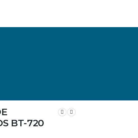
DE
S BT-720