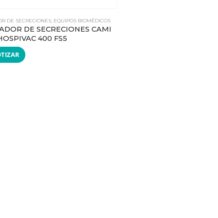
OR DE SECRECIONES
,
EQUIPOS BIOMÉDICOS
ADOR DE SECRECIONES CAMI
OSPIVAC 400 FS5
TIZAR
ASPIRADOR DE SECRECIONES
,
EQ
ASPIRADOR DE SECRE
NEW HOSPIVAC 400 F
COTIZAR