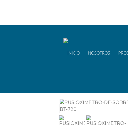
928 714 332
ventas@mera.com.pe
INICIO
NOSOTROS
PRO