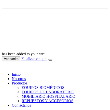
MERA COMPANY IMPORT SAC
RUC: 20610653333
© Mera Todos los derechos reservados 2025
has been added to your cart.
Finalizar compra
Ver carrito
Inicio
Nosotros
Productos
EQUIPOS BIOMÉDICOS
EQUIPOS DE LABORATORIO
MOBILIARIO HOSPITALARIO
REPUESTOS Y ACCESORIOS
Contáctanos