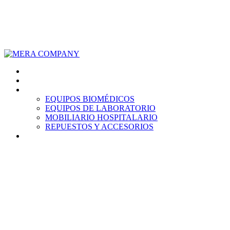
928 714 332
ventas@mera.com.pe
Inicio
Nosotros
Productos
EQUIPOS BIOMÉDICOS
EQUIPOS DE LABORATORIO
MOBILIARIO HOSPITALARIO
REPUESTOS Y ACCESORIOS
Contáctanos
Contáctanos