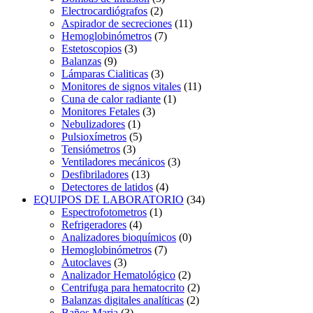
Electrocardiógrafos
(2)
Aspirador de secreciones
(11)
Hemoglobinómetros
(7)
Estetoscopios
(3)
Balanzas
(9)
Lámparas Cialiticas
(3)
Monitores de signos vitales
(11)
Cuna de calor radiante
(1)
Monitores Fetales
(3)
Nebulizadores
(1)
Pulsioxímetros
(5)
Tensiómetros
(3)
Ventiladores mecánicos
(3)
Desfibriladores
(13)
Detectores de latidos
(4)
EQUIPOS DE LABORATORIO
(34)
Espectrofotometros
(1)
Refrigeradores
(4)
Analizadores bioquímicos
(0)
Hemoglobinómetros
(7)
Autoclaves
(3)
Analizador Hematológico
(2)
Centrifuga para hematocrito
(2)
Balanzas digitales analíticas
(2)
Baños Maria
(3)