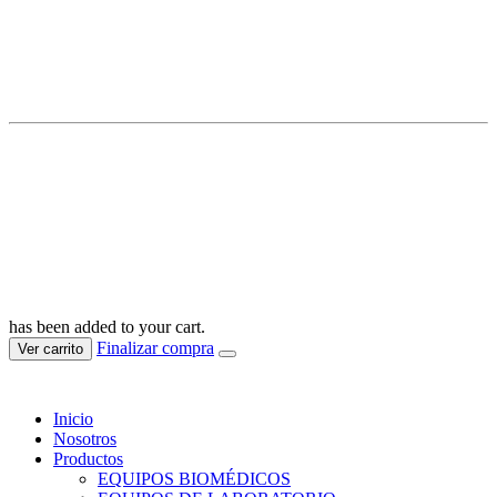
MERA COMPANY IMPORT SAC
RUC: 20610653333
© Mera Todos los derechos reservados 2025
has been added to your cart.
Finalizar compra
Ver carrito
Inicio
Nosotros
Productos
EQUIPOS BIOMÉDICOS