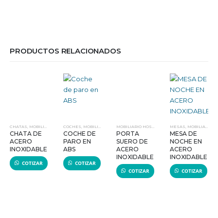
PRODUCTOS RELACIONADOS
CHATAS
,
MOBILIARIO HOSPITALARIO
COCHES
,
MOBILIARIO HOSPITALARIO
MOBILIARIO HOSPITALARIO
MESAS
,
PORTA SUEROS
,
MOBILIARIO HOSPITALARIO
CHATA DE
COCHE DE
PORTA
MESA DE
ACERO
PARO EN
SUERO DE
NOCHE EN
INOXIDABLE
ABS
ACERO
ACERO
INOXIDABLE
INOXIDABLE
COTIZAR
COTIZAR
COTIZAR
COTIZAR