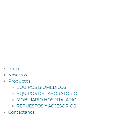
MERA COMPANY IMPORT SAC
RUC: 20610653333
© Mera Todos los derechos reservados 2025
Inicio
Nosotros
Productos
EQUIPOS BIOMÉDICOS
EQUIPOS DE LABORATORIO
MOBILIARIO HOSPITALARIO
REPUESTOS Y ACCESORIOS
Contáctanos