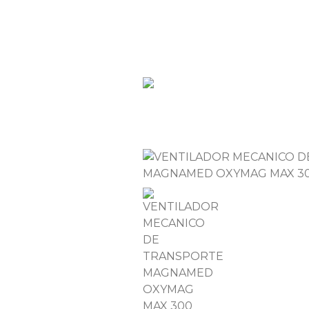
928 714 332
ventas@mera.c