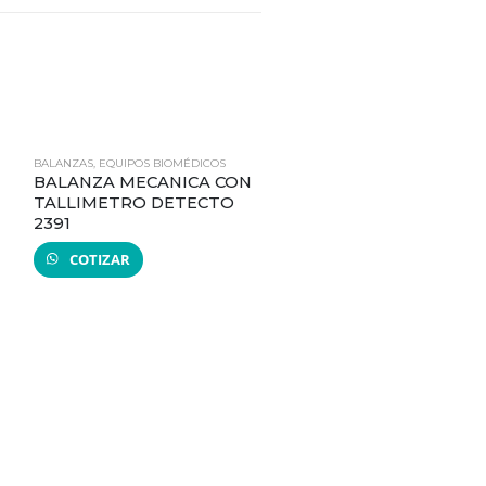
BALANZAS
,
EQUIPOS BIOMÉDICOS
BALANZA MECANICA CON
TALLIMETRO DETECTO
2391
COTIZAR
ASPIRADOR DE SECRECIONES
,
EQUIPOS
ASPIRADOR DE
SECRECIONES CAMI 
HOSPIVAC 350 FS5
COTIZAR