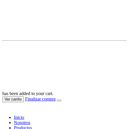
MERA COMPANY IMPORT SAC
RUC: 20610653333
© Mera Todos los derechos reservados 2025
has been added to your cart.
Finalizar compra
Ver carrito
Inicio
Nosotros
Productos